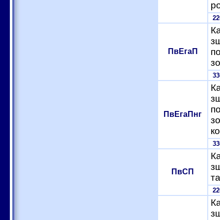
р
2
Ка
з
п
ПвЕгаП
з
3
Ка
з
п
ПвЕгаПнг
з
к
3
Ка
з
ПвСП
т
2
Ка
з