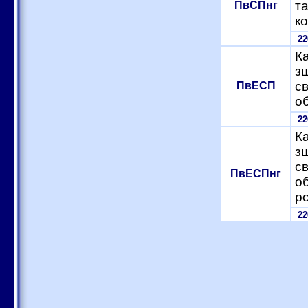
т
ПвСПнг
к
2
Ка
з
с
ПвЕСП
о
2
Ка
з
с
ПвЕСПнг
об
р
2