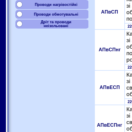
Проводи нагрівостійкі
зі
о
АПвСП
Проводи обмотувальні
п
Дріт та проводи
неізольовані
2
Ка
зі
о
АПвСПнг
по
р
2
Ка
зі
с
АПвЕСП
о
2
Ка
зі
с
АПвЕСПнг
об