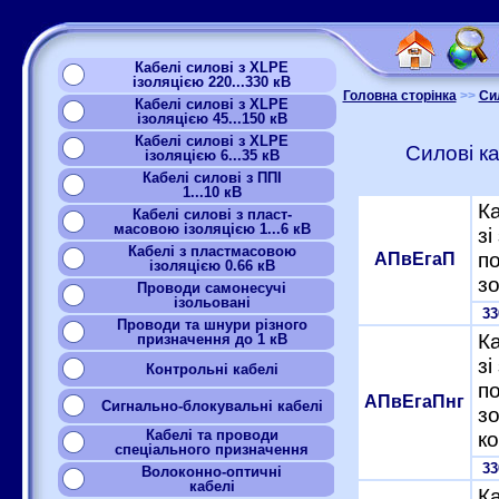
Кабелі силові з XLPE
ізоляцією 220...330 кВ
Головна сторінка
>>
Сил
Кабелі силові з XLPE
ізоляцією 45...150 кВ
Кабелі силові з XLPE
Силові ка
ізоляцією 6...35 кВ
Кабелі силові з ППІ
1...10 кВ
Ка
Кабелі силові з пласт-
масовою ізоляцією 1...6 кВ
зі
Кабелі з пластмасовою
п
АПвЕгаП
ізоляцією 0.66 кВ
з
Проводи самонесучі
ізольовані
3
Проводи та шнури різного
Ка
призначення до 1 кВ
зі
Контрольні кабелі
п
АПвЕгаПнг
Сигнально-блокувальні кабелі
з
Кабелі та проводи
к
спеціального призначення
3
Волоконно-оптичні
кабелі
Ка